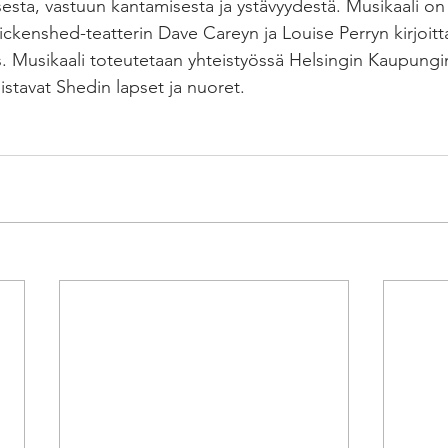
sesta, vastuun kantamisesta ja ystävyydestä. Musikaali on
hickenshed-teatterin Dave Careyn ja Louise Perryn kirjoit
s. Musikaali toteutetaan yhteistyössä Helsingin Kaupungin
oistavat Shedin lapset ja nuoret.