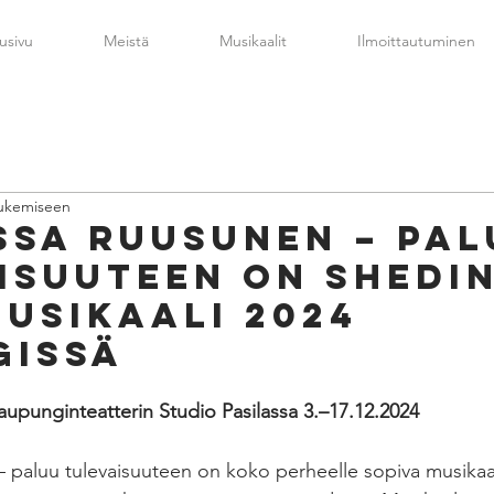
usivu
Meistä
Musikaalit
Ilmoittautuminen
lukemiseen
SSA RUUSUNEN – PAL
ISUUTEEN ON SHEDI
USIKAALI 2024
GISSÄ
kaupunginteatterin Studio Pasilassa 3.–17.12.2024
 paluu tulevaisuuteen on koko perheelle sopiva musikaal