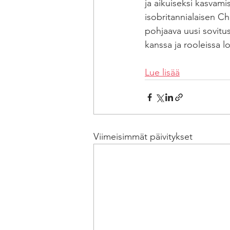
ja aikuiseksi kasvami
isobritannialaisen C
pohjaava uusi sovitu
kanssa ja rooleissa l
Lue lisää
Viimeisimmät päivitykset