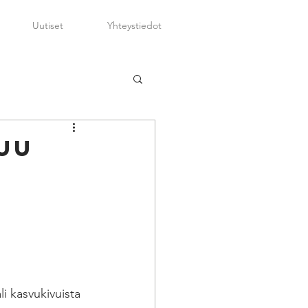
Uutiset
Yhteystiedot
UU
N
i kasvukivuista 