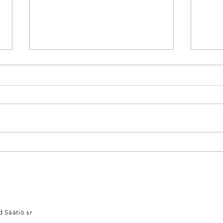
SHEDIN
a
Sh
JOULUMUSIKAALI
vu
2025 ON PETER
jo
PAn
en
– 
il
 Säätiö sr
ia
sa