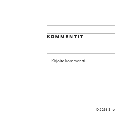
Kommentit
Kirjoita kommentti...
Shed Säätiö sa
uusia
lahjoittajia
tukemaan last
ja nuorten
© 2026 Shed
musiikkiteatter