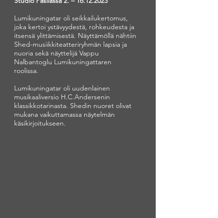
Studio Pasilassa 2. –
16.12.2023
Lumikuningatar oli seikkailukertomus,
joka kertoi ystävyydestä, rohkeudesta ja
itsensä ylittämisestä. Näyttämöllä nähtiin
Shed-musiikkiteatteriryhmän lapsia ja
nuoria sekä näyttelijä Vappu
Nalbantoglu Lumikuningattaren
roolissa.
Lumikuningatar oli uudenlainen
musikaaliversio H.C.Andersenin
klassikkotarinasta. Shedin nuoret olivat
mukana vaikuttamassa näytelmän
käsikirjoitukseen.