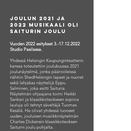
Joulun 2021 ja
2022 musikaali oLI
Saiturin joulu
Vuoden 2022 esitykset
3.-17.12.2022
Studio Pasilassa.
Yhdessä Helsingin Kaupunginteatterin
kanssa toteutettiin joulukuussa 2021
joulunäytelmä, jonka päärooleissa
nähtiin ShedHelsingin lapset ja nuoret
sekä lahjakas näyttelijä Eppu
Salminen, joka esitti Saituria.
Näytelmän ohjaajana toimi Heikki
Sankari ja klassikkoteokseen sopivia
lauluja oli tehnyt säveltäjä Tuomas
Kesälä. He olivat yhdessä luoneet
uuden, jouluisen musiikkinäytelmän
Charles Dickensin klassikkoteoksen
Saiturin joulu pohjalta.