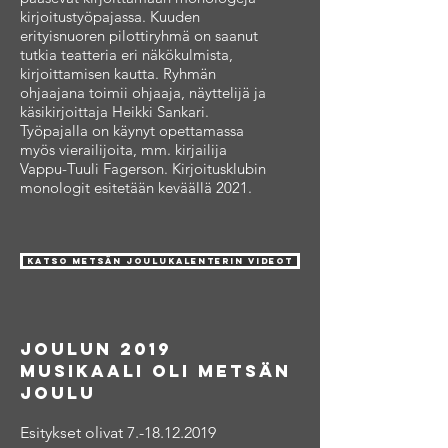
kirjoitustyöpajassa. Kuuden
erityisnuoren pilottiryhmä on saanut
tutkia teatteria eri näkökulmista,
kirjoittamisen kautta. Ryhmän
ohjaajana toimii ohjaaja, näyttelijä ja
käsikirjoittaja Heikki Sankari.
Työpajalla on käynyt opettamassa
myös vierailijoita, mm. kirjailija
Vappu-Tuuli Fagerson. Kirjoitusklubin
monologit esitetään keväällä 2021.
Katso metsän joulukalenterin videot
Joulun 2019
musikaali oli metsän
joulu
Esitykset olivat
7.-18.12.2019