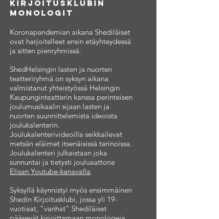
kirjoitusklubin
monologit
Koronapandemian aikana Shediläiset
ovat harjoitelleet ensin etäyhteydessä
ja sitten pienryhmissä.
ShedHelsingin lasten ja nuorten
teatteriryhmä on syksyn aikana
valmistanut yhteistyössä Helsingin
Kaupunginteatterin kanssa perinteisen
joulumusikaalin sijaan lasten ja
nuorten suunnittelemista ideoista
joulukalenterin.
Joulukalenterivideoilla seikkailevat
metsän eläimet itsenäisissä tarinoissa.
Joulukalenteri julkaistaan joka
sunnuntai ja tietysti jouluaattona
Elisan Youtube-kanavalla
.
Syksyllä käynnistyi myös ensimmäinen
Shedin Kirjoitusklubi, jossa yli 19-
vuotiaat, ”vanhat” Shediläiset
pääsevät kirjoittamaan monologeja