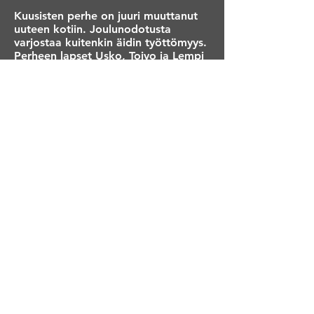
Kuusisten perhe on juuri muuttanut
uuteen kotiin. Joulunodotusta
varjostaa kuitenkin äidin työttömyys.
Perheen lapset Usko, Toivo ja Lempi
päättävät lähteä metsään
löytääkseen perheelle joulukuusen,
jota tänä vuonna ei ole varaa ostaa.
Metsässä he tapaavat metsän eläimet ja
puut, jotka osaavatkin puhua. Kun
metsä on jälleen uhattuna uuden
rakennusprojektin johdosta, lapset
päättävät toimia yhdessä eläinten
kanssa metsän pelastamiseksi. Ensin
heidän täytyy keksiä keino, jolla metsän
hakkuu estetään. Vastassaan heillä on
ahne pormestari apureineen.
Metsän joulu on vauhdikas ja jouluinen
tarina yllättävästä ystävyydestä, luonnon
monimuotoisuuden suojelemisesta ja
siitä, mikä joulussa on kaikkein tärkeintä.