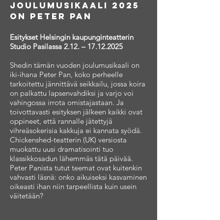
JOULUMUSIKAALI 2025
ON PETER PAN
Esitykset Helsingin kaupunginteatterin
Studio Pasilassa 2.12. –
17.12.2025
Shedin tämän vuoden joulumusikaali on
iki-ihana Peter Pan, koko perheelle
tarkoitettu jännittävä seikkailu, jossa koira
on palkattu lapsenvahdiksi ja varjo voi
vahingossa irrota omistajastaan. Ja
toivottavasti esityksen jälkeen kaikki ovat
oppineet, että rannalle jätettyjä
vihreäsokerisia kakkuja ei kannata syödä.
Chickenshed-teatterin (UK) versiosta
muokattu uusi dramatisointi tuo
klassikkosadun lähemmäs tätä päivää.
Peter Panista tutut teemat ovat kuitenkin
vahvasti läsnä: onko aikuiseksi kasvaminen
oikeasti ihan niin tarpeellista kuin usein
väitetään?