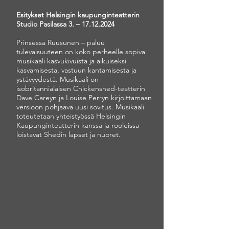
Esitykset Helsingin kaupunginteatterin
Studio Pasilassa 3. –
17.12.2024
Prinsessa Ruusunen – paluu
tulevaisuuteen on koko perheelle sopiva
musikaali kasvukivuista ja aikuiseksi
kasvamisesta, vastuun kantamisesta ja
ystävyydestä. Musikaali on
isobritannialaisen Chickenshed-teatterin
Dave Careyn ja Louise Perryn kirjoittamaan
versioon pohjaava uusi sovitus. Musikaali
toteutetaan yhteistyössä Helsingin
Kaupunginteatterin kanssa ja rooleissa
loistavat Shedin lapset ja nuoret.